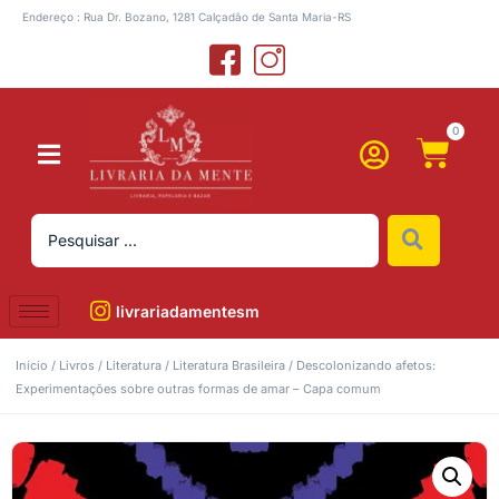
Endereço : Rua Dr. Bozano, 1281 Calçadão de Santa Maria-RS
0
livrariadamentesm
Início
/
Livros
/
Literatura
/
Literatura Brasileira
/ Descolonizando afetos:
Experimentações sobre outras formas de amar – Capa comum