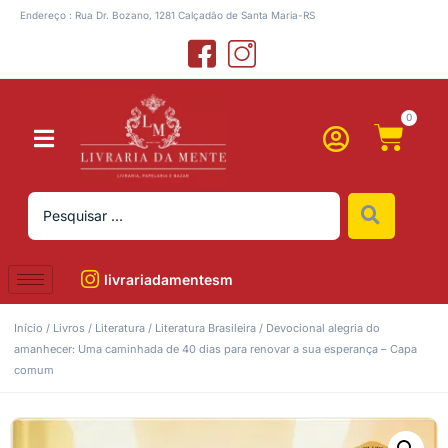
Endereço : Rua Dr. Bozano, 1281 Calçadão de Santa Maria-RS
0
livrariadamentesm
Início
/
Livros
/
Literatura
/
Literatura Brasileira
/ Devocional alegria do
amanhecer: Uma caminhada de 40 dias para renovar a sua esperança – Capa
comum