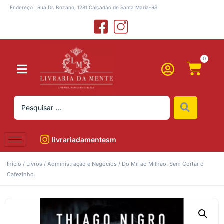
Endereço : Rua Dr. Bozano, 1281 Calçadão de Santa Maria-RS
0
livrariadamentesm
Início
/
Livros
/
Administração e Negócios
/ Do Mil ao Milhão. Sem Cortar o
Cafezinho.