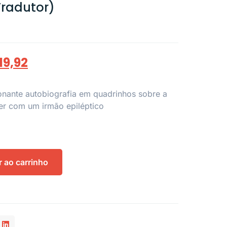
Tradutor)
19,92
nante autobiografia em quadrinhos sobre a
er com um irmão epiléptico
r ao carrinho