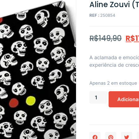
Aline Zouvi (
REF :
250854
R$
149,90
R$
1
A aclamada e emocio
experiência de cresc
Apenas 2 em estoque
Adiciona