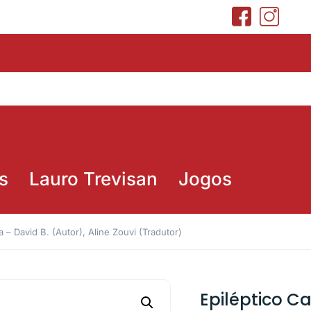
s
Lauro Trevisan
Jogos
 – David B. (Autor), Aline Zouvi (Tradutor)
Epiléptico Ca