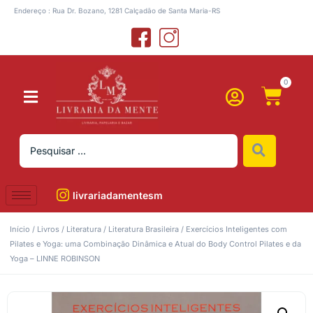
Endereço : Rua Dr. Bozano, 1281 Calçadão de Santa Maria-RS
0
livrariadamentesm
Início
/
Livros
/
Literatura
/
Literatura Brasileira
/ Exercícios Inteligentes com
Pilates e Yoga: uma Combinação Dinâmica e Atual do Body Control Pilates e da
Yoga – LINNE ROBINSON