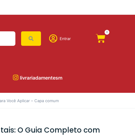
0
Entrar
livrariadamentesm
Para Você Aplicar – Capa comum
tais: O Guia Completo com