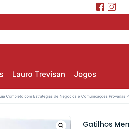
s
Lauro Trevisan
Jogos
Guia Completo com Estratégias de Negócios e Comunicações Provadas 
Gatilhos Men