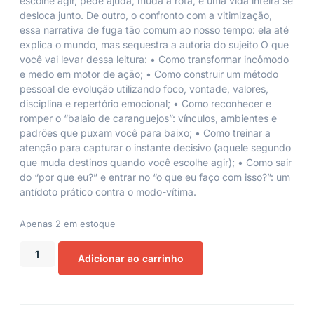
escolhe agir, pede ajuda, muda a rota, e uma vida inteira se
desloca junto. De outro, o confronto com a vitimização,
essa narrativa de fuga tão comum ao nosso tempo: ela até
explica o mundo, mas sequestra a autoria do sujeito O que
você vai levar dessa leitura: • Como transformar incômodo
e medo em motor de ação; • Como construir um método
pessoal de evolução utilizando foco, vontade, valores,
disciplina e repertório emocional; • Como reconhecer e
romper o “balaio de caranguejos”: vínculos, ambientes e
padrões que puxam você para baixo; • Como treinar a
atenção para capturar o instante decisivo (aquele segundo
que muda destinos quando você escolhe agir); • Como sair
do “por que eu?” e entrar no “o que eu faço com isso?”: um
antídoto prático contra o modo-vítima.
Apenas 2 em estoque
Adicionar ao carrinho