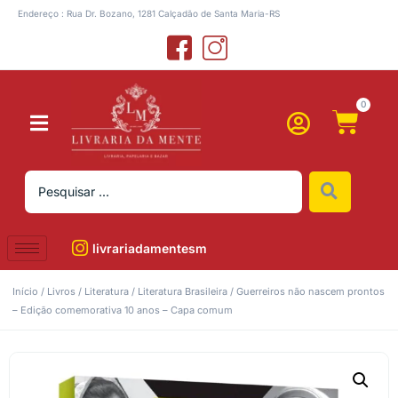
Endereço : Rua Dr. Bozano, 1281 Calçadão de Santa Maria-RS
0
livrariadamentesm
Início
/
Livros
/
Literatura
/
Literatura Brasileira
/ Guerreiros não nascem prontos
– Edição comemorativa 10 anos – Capa comum