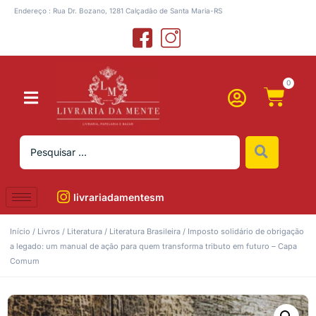
Endereço : Rua Dr. Bozano, 1281 Calçadão de Santa Maria-RS
0
livrariadamentesm
Início
/
Livros
/
Literatura
/
Literatura Brasileira
/ Imposto solidário de obrigação
a legado: um manual de ação para quem transforma tributo em futuro – Capa
Comum