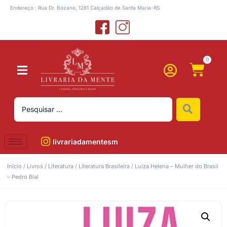
Endereço : Rua Dr. Bozano, 1281 Calçadão de Santa Maria-RS
0
livrariadamentesm
Início
/
Livros
/
Literatura
/
Literatura Brasileira
/ Luiza Helena – Mulher do Brasil
– Pedro Bial