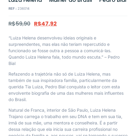
REF :
236014
R$
59,90
R$
47,92
“Luiza Helena desenvolveu ideias originais e
surpreendentes, mas elas não teriam repercutido e
funcionado se fosse outra a pessoa a comunicá-las.
Quando Luiza Helena fala, todo mundo escuta.”
– Pedro
Bial
Refazendo a trajetória não só de Luiza Helena, mas
também de sua inspiradora família, particularmente da
querida Tia Luiza, Pedro Bial conquista o leitor com esta
envolvente biografia de uma das mulheres mais influentes
do Brasil.
Natural de Franca, interior de São Paulo, Luiza Helena
Trajano carrega o trabalho em seu DNA e tem em sua tia,
irmã de sua mãe, uma mentora e conselheira. É a partir
dessa relação que ela inicia sua carreira profissional no
negócio da família e, aos poucos, vai se tornando o sucesso