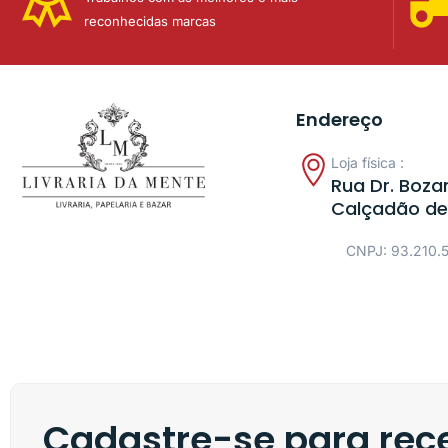
reconhecidas marcas
Endereço
Loja física :
Rua Dr. Bozan
Calçadão de
CNPJ: 93.210.
Cadastre-se para rece