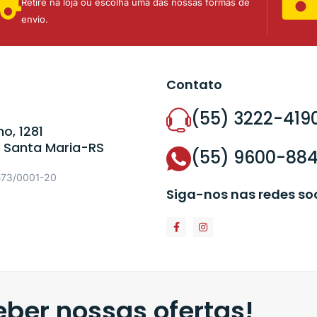
Retire na loja ou escolha uma das nossas formas de
envio.
Contato
(55) 3222-419
o, 1281
 Santa Maria-RS
(55) 9600-88
573/0001-20
Siga-nos nas redes so
ber nossas ofertas!