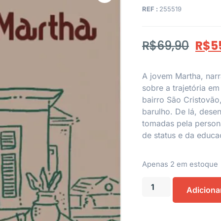
REF :
255519
R$
69,90
R$
5
A jovem Martha, narr
sobre a trajetória e
bairro São Cristovão,
barulho. De lá, des
tomadas pela person
de status e da educa
Apenas 2 em estoque
Adiciona