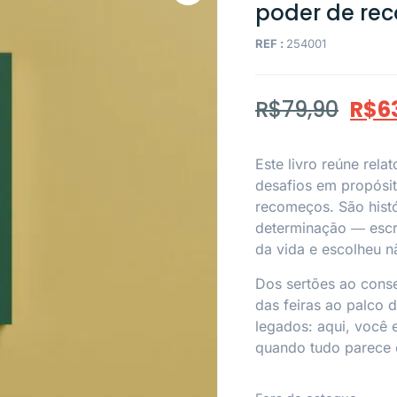
poder de r
REF :
254001
R$
79,90
R$
6
Este livro reúne rel
desafios em propósi
recomeços. São histór
determinação ― escri
da vida e escolheu nã
Dos sertões ao cons
das feiras ao palco 
legados: aqui, você 
quando tudo parece c