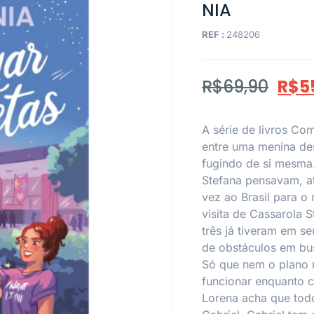
NIA
REF :
248206
R$
69,90
R$
5
A série de livros C
entre uma menina de
fugindo de si mesma.
Stefana pensavam, at
vez ao Brasil para o 
visita de Cassarola S
três já tiveram em s
de obstáculos em bu
Só que nem o plano m
funcionar enquanto c
Lorena acha que tod