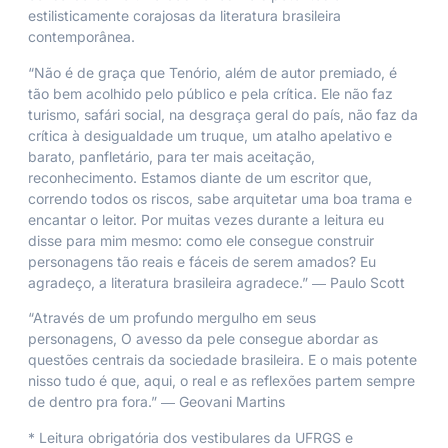
estilisticamente corajosas da literatura brasileira
contemporânea.
“Não é de graça que Tenório, além de autor premiado, é
tão bem acolhido pelo público e pela crítica. Ele não faz
turismo, safári social, na desgraça geral do país, não faz da
crítica à desigualdade um truque, um atalho apelativo e
barato, panfletário, para ter mais aceitação,
reconhecimento. Estamos diante de um escritor que,
correndo todos os riscos, sabe arquitetar uma boa trama e
encantar o leitor. Por muitas vezes durante a leitura eu
disse para mim mesmo: como ele consegue construir
personagens tão reais e fáceis de serem amados? Eu
agradeço, a literatura brasileira agradece.” ― Paulo Scott
“Através de um profundo mergulho em seus
personagens,
O avesso da pele
consegue abordar as
questões centrais da sociedade brasileira. E o mais potente
nisso tudo é que, aqui, o real e as reflexões partem sempre
de dentro pra fora.” ― Geovani Martins
* Leitura obrigatória dos vestibulares da UFRGS e