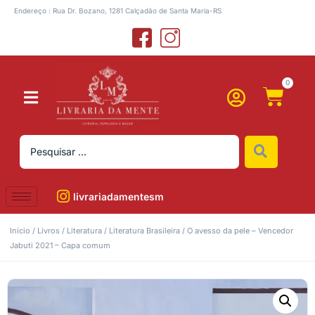
Endereço : Rua Dr. Bozano, 1281 Calçadão de Santa Maria-RS
0
livrariadamentesm
Início
/
Livros
/
Literatura
/
Literatura Brasileira
/ O avesso da pele – Vencedor
Jabuti 2021 – Capa comum