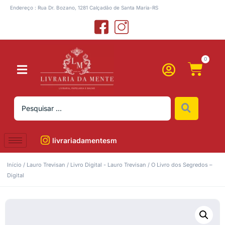
Endereço : Rua Dr. Bozano, 1281 Calçadão de Santa Maria-RS
0
livrariadamentesm
Início
/
Lauro Trevisan
/
Livro Digital - Lauro Trevisan
/ O Livro dos Segredos –
Digital