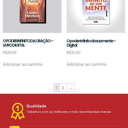
O PODER INFINITO DA ORAÇÃO –
O poder infinito da sua mente –
LIVRO DIGITAL
Digital
R$
33,60
R$
32,40
Adicionar ao carrinho
Adicionar ao carrinho
1
2
→
Qualidade
Trabalhos com as melhores e mais reconhecidas marcas