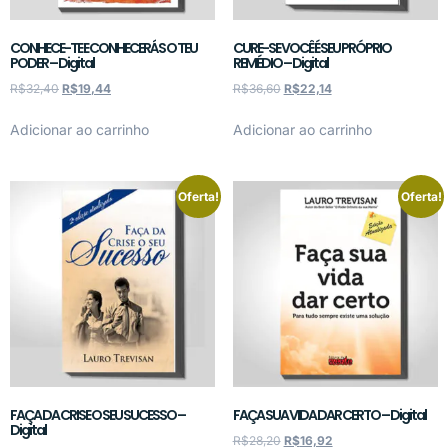
CONHECE-TE E CONHECERÁS O TEU
CURE-SE VOCÊ É SEU PRÓPRIO
PODER – Digital
REMÉDIO – Digital
R$
32,40
R$
19,44
R$
36,60
R$
22,14
Adicionar ao carrinho
Adicionar ao carrinho
Oferta!
Oferta!
FAÇA DA CRISE O SEU SUCESSO –
FAÇA SUA VIDA DAR CERTO – Digital
Digital
R$
28,20
R$
16,92