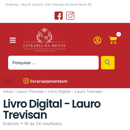
Endereço : Rua Dr. Bozano, 1281 Calçadão de Santa Maria-RS
0
livrariadamentesm
Início
/
Lauro Trevisan
/ Livro Digital - Lauro Trevisan
Livro Digital - Lauro
Trevisan
Exibindo 1–16 de 24 resultados