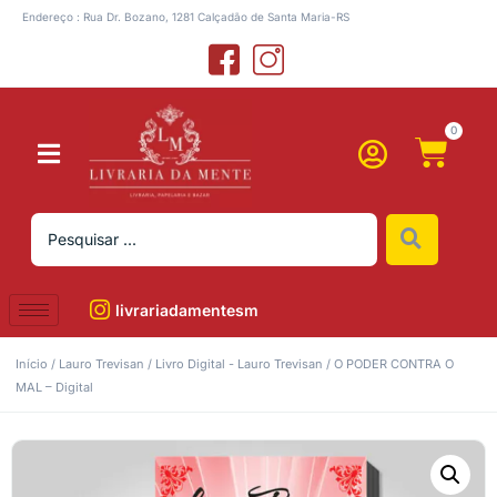
Endereço : Rua Dr. Bozano, 1281 Calçadão de Santa Maria-RS
0
livrariadamentesm
Início
/
Lauro Trevisan
/
Livro Digital - Lauro Trevisan
/ O PODER CONTRA O
MAL – Digital