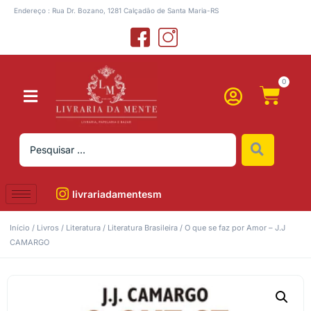
Endereço : Rua Dr. Bozano, 1281 Calçadão de Santa Maria-RS
0
livrariadamentesm
Início
/
Livros
/
Literatura
/
Literatura Brasileira
/ O que se faz por Amor – J.J
CAMARGO