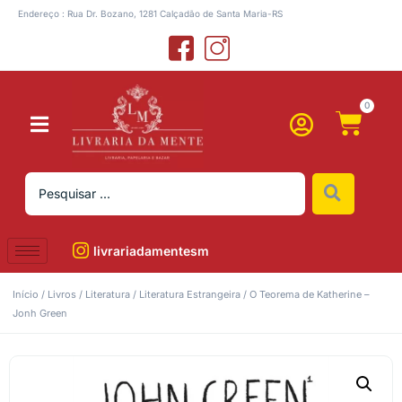
Endereço : Rua Dr. Bozano, 1281 Calçadão de Santa Maria-RS
0
livrariadamentesm
Início
/
Livros
/
Literatura
/
Literatura Estrangeira
/ O Teorema de Katherine –
Jonh Green