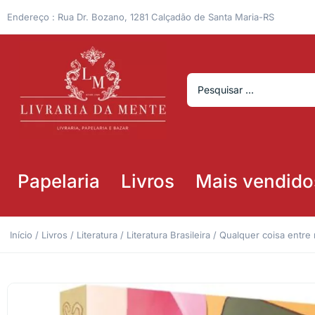
Endereço : Rua Dr. Bozano, 1281 Calçadão de Santa Maria-RS
Papelaria
Livros
Mais vendido
Início
/
Livros
/
Literatura
/
Literatura Brasileira
/ Qualquer coisa entr