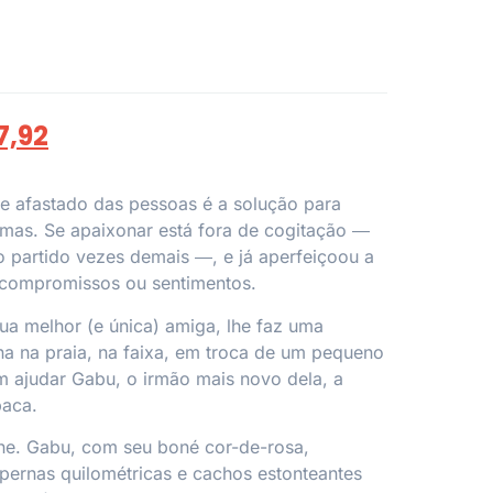
7,92
e afastado das pessoas é a solução para
mas. Se apaixonar está fora de cogitação ―
ão partido vezes demais ―, e já aperfeiçoou a
 compromissos ou sentimentos.
sua melhor (e única) amiga, lhe faz uma
a na praia, na faixa, em troca de um pequeno
m ajudar Gabu, o irmão mais novo dela, a
baca.
he. Gabu, com seu boné cor-de-rosa,
 pernas quilométricas e cachos estonteantes