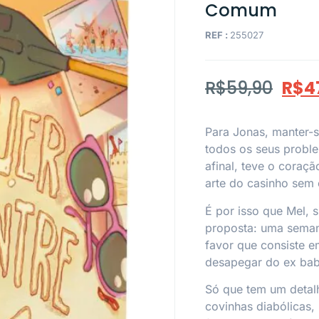
Comum
REF :
255027
R$
59,90
R$
4
Para Jonas, manter-s
todos os seus proble
afinal, teve o coraç
arte do casinho sem
É por isso que Mel, 
proposta: uma seman
favor que consiste e
desapegar do ex ba
Só que tem um detal
covinhas diabólicas,