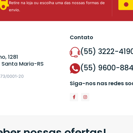
Retire na loja ou escolha uma das nossas formas de
envio.
Contato
(55) 3222-419
o, 1281
 Santa Maria-RS
(55) 9600-88
573/0001-20
Siga-nos nas redes so
ber nossas ofertas!