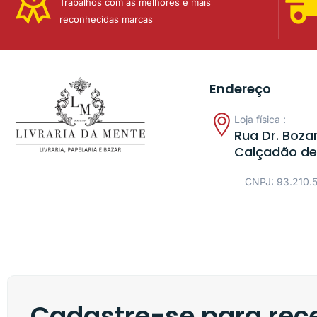
Trabalhos com as melhores e mais
reconhecidas marcas
Endereço
Loja física :
Rua Dr. Bozan
Calçadão de
CNPJ: 93.210.
Cadastre-se para rece