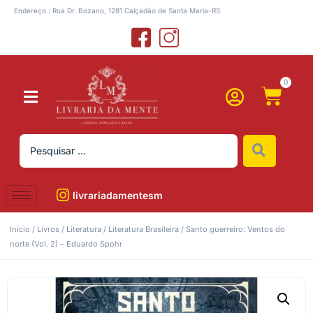
Endereço : Rua Dr. Bozano, 1281 Calçadão de Santa Maria-RS
0
livrariadamentesm
Início
/
Livros
/
Literatura
/
Literatura Brasileira
/ Santo guerreiro: Ventos do
norte (Vol. 2) – Eduardo Spohr