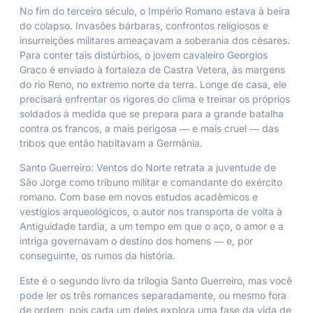
No fim do terceiro século, o Império Romano estava à beira
do colapso. Invasões bárbaras, confrontos religiosos e
insurreições militares ameaçavam a soberania dos césares.
Para conter tais distúrbios, o jovem cavaleiro Georgios
Graco é enviado à fortaleza de Castra Vetera, às margens
do rio Reno, no extremo norte da terra. Longe de casa, ele
precisará enfrentar os rigores do clima e treinar os próprios
soldados à medida que se prepara para a grande batalha
contra os francos, a mais perigosa ― e mais cruel ― das
tribos que então habitavam a Germânia.
Santo Guerreiro: Ventos do Norte retrata a juventude de
São Jorge como tribuno militar e comandante do exército
romano. Com base em novos estudos acadêmicos e
vestígios arqueológicos, o autor nos transporta de volta à
Antiguidade tardia, a um tempo em que o aço, o amor e a
intriga governavam o destino dos homens ― e, por
conseguinte, os rumos da história.
Este é o segundo livro da trilogia
Santo Guerreiro
, mas você
pode ler os três romances separadamente, ou mesmo fora
de ordem, pois cada um deles explora uma fase da vida de