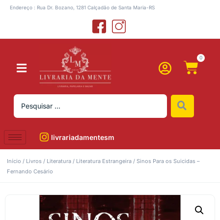
Endereço : Rua Dr. Bozano, 1281 Calçadão de Santa Maria-RS
0
livrariadamentesm
Início
/
Livros
/
Literatura
/
Literatura Estrangeira
/ Sinos Para os Suicidas –
Fernando Cesário