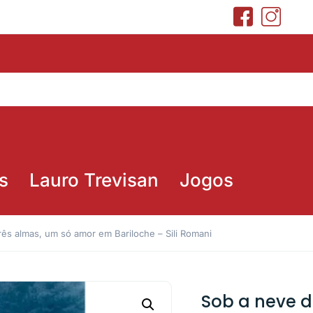
s
Lauro Trevisan
Jogos
rês almas, um só amor em Bariloche – Sili Romani
Sob a neve d