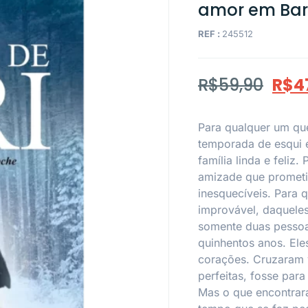
amor em Bari
REF :
245512
R$
59,90
R$
4
Para qualquer um que
temporada de esqui 
família linda e feliz.
amizade que prometi
inesquecíveis. Para 
improvável, daquele
somente duas pessoas
quinhentos anos. Ele
corações. Cruzaram v
perfeitas, fosse para
Mas o que encontrar