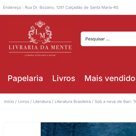
Endereço : Rua Dr. Bozano, 1281 Calçadão de Santa Maria-RS
Papelaria
Livros
Mais vendido
Início
/
Livros
/
Literatura
/
Literatura Brasileira
/ Sob a neve de Bari: T