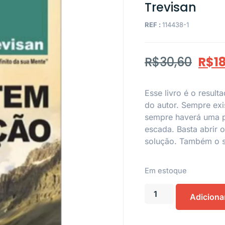
Trevisan
REF :
114438-1
R$
30,60
R$
1
Esse livro é o resul
do autor. Sempre ex
sempre haverá uma p
escada. Basta abrir o
solução. Também o se
Em estoque
Adiciona