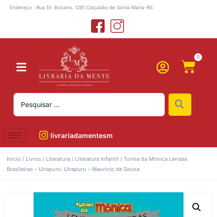
Endereço : Rua Dr. Bozano, 1281 Calçadão de Santa Maria-RS
0
livrariadamentesm
Início
/
Livros
/
Literatura
/
Literatura Infantil
/ Turma da Mônica Lendas
Brasileiras – Uirapuru: Uirapuru – Mauricio de Sousa