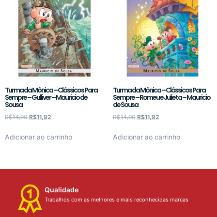
Turma da Mônica – Clássicos Para
Turma da Mônica – Clássicos Para
Sempre – Gulliver – Mauricio de
Sempre – Romeu e Julieta – Mauricio
Sousa
de Sousa
R$
14,90
R$
11,92
R$
14,90
R$
11,92
Adicionar ao carrinho
Adicionar ao carrinho
Qualidade
Trabalhos com as melhores e mais reconhecidas marcas