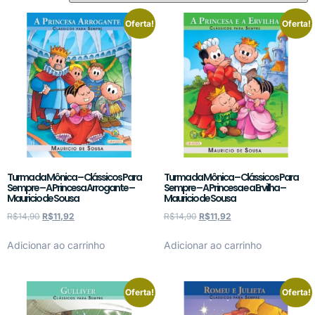
Oferta!
Oferta!
Turma da Mônica – Clássicos Para
Turma da Mônica – Clássicos Para
Sempre – A Princesa Arrogante –
Sempre – A Princesa e a Ervilha –
Mauricio de Sousa
Mauricio de Sousa
R$
14,90
R$
11,92
R$
14,90
R$
11,92
Adicionar ao carrinho
Adicionar ao carrinho
Oferta!
Oferta!