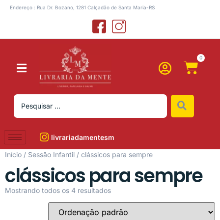
Endereço : Rua Dr. Bozano, 1281 Calçadão de Santa Maria-RS
0
livrariadamentesm
Início
/
Sessão Infantil
/ clássicos para sempre
clássicos para sempre
Mostrando todos os 4 resultados