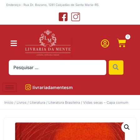
Endereço : Rua Dr. Bozano, 1281 Calçadão de Santa Maria-RS
0
livrariadamentesm
Início
/
Livros
/
Literatura
/
Literatura Brasileira
/ Vidas secas – Capa comum