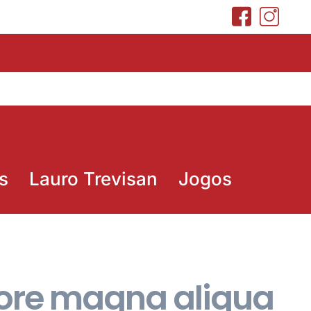
s
Lauro Trevisan
Jogos
olore magna aliqua