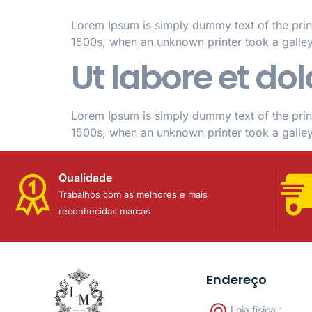
Lorem Ipsum is simply dummy text of the prin
1500s, when an unknown printer took a galle
Ut labore et d
Lorem Ipsum is simply dummy text of the prin
1500s, when an unknown printer took a galle
Qualidade
Trabalhos com as melhores e mais
reconhecidas marcas
Endereço
Loja física :