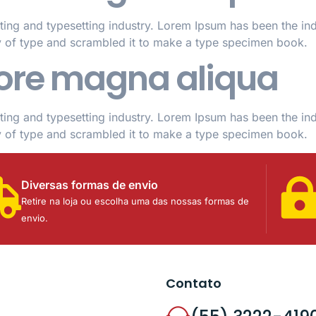
ting and typesetting industry. Lorem Ipsum has been the in
y of type and scrambled it to make a type specimen book.
olore magna aliqua
ting and typesetting industry. Lorem Ipsum has been the in
y of type and scrambled it to make a type specimen book.
Diversas formas de envio
Retire na loja ou escolha uma das nossas formas de
envio.
Contato