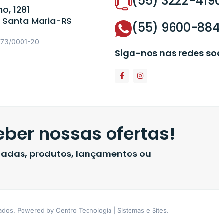
(55) 3222-419
o, 1281
 Santa Maria-RS
(55) 9600-88
573/0001-20
Siga-nos nas redes so
ber nossas ofertas!
izadas, produtos, lançamentos ou
vados. Powered by Centro Tecnologia | Sistemas e Sites.