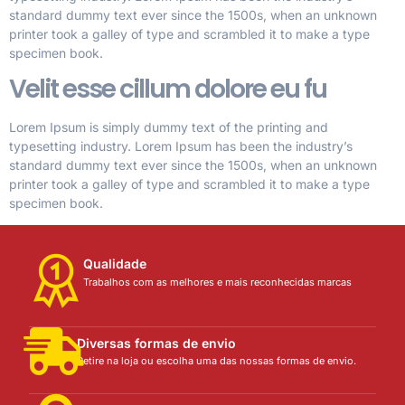
standard dummy text ever since the 1500s, when an unknown
printer took a galley of type and scrambled it to make a type
specimen book.
Velit esse cillum dolore eu fu
Lorem Ipsum is simply dummy text of the printing and
typesetting industry. Lorem Ipsum has been the industry’s
standard dummy text ever since the 1500s, when an unknown
printer took a galley of type and scrambled it to make a type
specimen book.
Qualidade
Trabalhos com as melhores e mais reconhecidas marcas
Diversas formas de envio
Retire na loja ou escolha uma das nossas formas de envio.