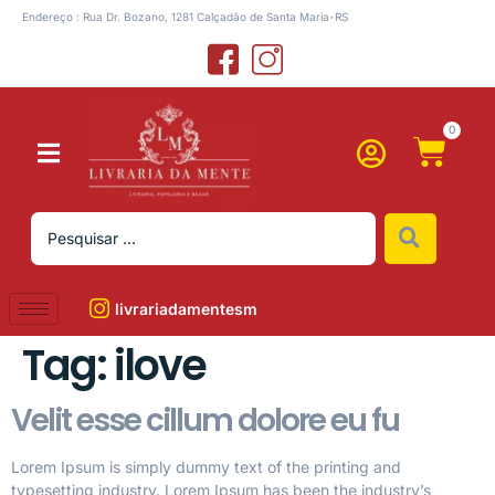
Endereço : Rua Dr. Bozano, 1281 Calçadão de Santa Maria-RS
0
livrariadamentesm
Tag:
ilove
Velit esse cillum dolore eu fu
Lorem Ipsum is simply dummy text of the printing and
typesetting industry. Lorem Ipsum has been the industry’s