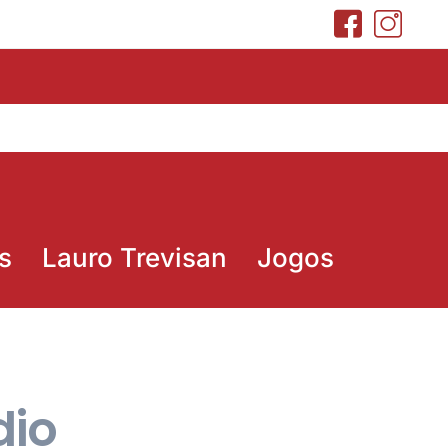
s
Lauro Trevisan
Jogos
dio