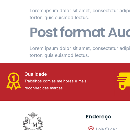
Lorem ipsum dolor sit amet, consectetur adipi
tortor, quis euismod lectus.
Post format Au
Lorem ipsum dolor sit amet, consectetur adipi
tortor, quis euismod lectus.
Qualidade
Trabalhos com as melhores e mais
reconhecidas marcas
Endereço
Loja física :