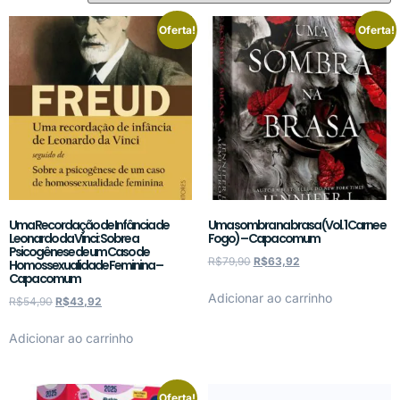
Oferta!
Oferta!
Uma Recordação de Infância de
Uma sombra na brasa (Vol. 1 Carne e
Leonardo da Vinci: Sobre a
Fogo) – Capa comum
Psicogênese de um Caso de
R$
79,90
R$
63,92
Homossexualidade Feminina –
Capa comum
Adicionar ao carrinho
R$
54,90
R$
43,92
Adicionar ao carrinho
Oferta!