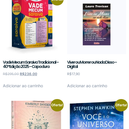
Vade Mecum Saraiva Tradicional –
Viver ou Morrer ou Nada Disso –
40ª Edição 2025 – Capa dura
Digital
R$
295,00
R$
236,00
R$
17,90
Adicionar ao carrinho
Adicionar ao carrinho
Oferta!
Oferta!