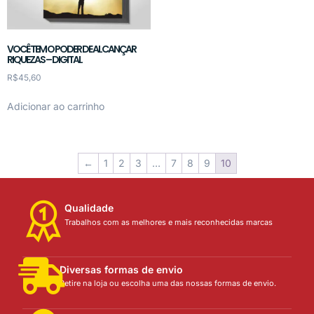
VOCÊ TEM O PODER DE ALCANÇAR
RIQUEZAS – DIGITAL
R$
45,60
Adicionar ao carrinho
←
1
2
3
…
7
8
9
10
Qualidade
Trabalhos com as melhores e mais reconhecidas marcas
Diversas formas de envio
Retire na loja ou escolha uma das nossas formas de envio.