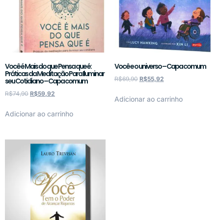
Você é Mais do que Pensa que é:
Você e o universo – Capa comum
Práticas da Meditação Para Iluminar
R$
69,90
R$
55,92
seu Cotidiano – Capa comum
R$
74,90
R$
59,92
Adicionar ao carrinho
Adicionar ao carrinho