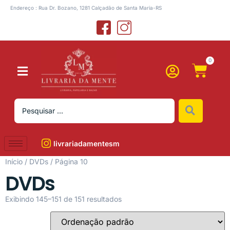
Endereço : Rua Dr. Bozano, 1281 Calçadão de Santa Maria-RS
0
livrariadamentesm
Início
/
DVDs
/ Página 10
DVDs
Exibindo 145–151 de 151 resultados