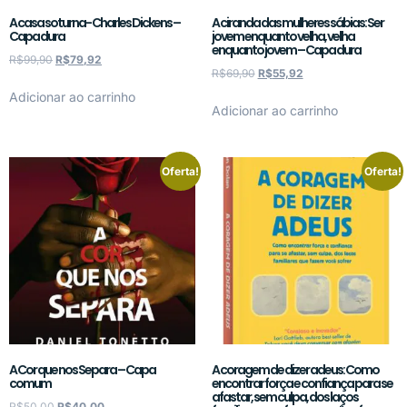
A casa soturna- Charles Dickens –
A ciranda das mulheres sábias: Ser
Capa dura
jovem enquanto velha, velha
enquanto jovem – Capa dura
R$
99,90
R$
79,92
R$
69,90
R$
55,92
Adicionar ao carrinho
Adicionar ao carrinho
Oferta!
Oferta!
A Cor que nos Separa – Capa
A coragem de dizer adeus: Como
comum
encontrar força e confiança para se
afastar, sem culpa, dos laços
R$
50,00
R$
40,00