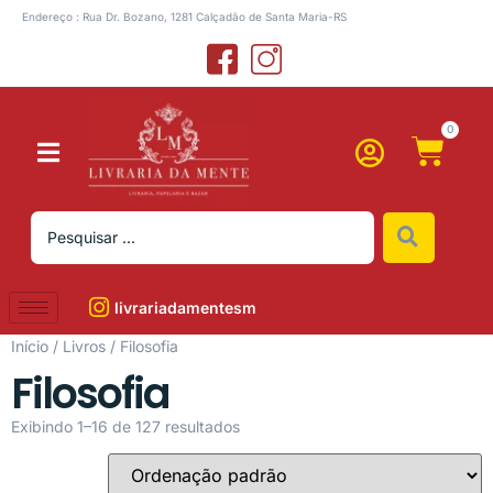
Endereço : Rua Dr. Bozano, 1281 Calçadão de Santa Maria-RS
0
livrariadamentesm
Início
/
Livros
/ Filosofia
Filosofia
Exibindo 1–16 de 127 resultados