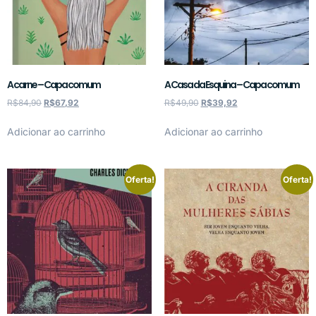
A carne – Capa comum
A Casa da Esquina – Capa comum
R$
84,90
R$
67,92
R$
49,90
R$
39,92
Adicionar ao carrinho
Adicionar ao carrinho
Oferta!
Oferta!