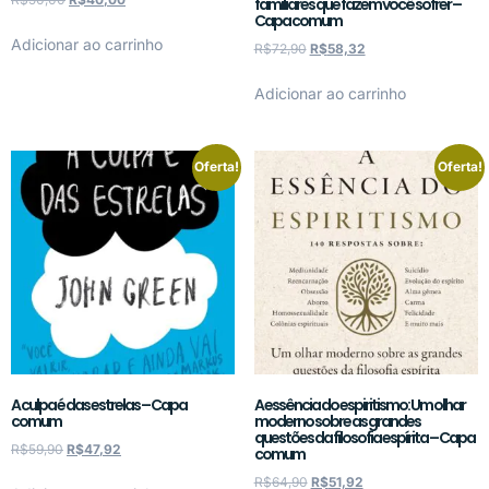
familiares que fazem você sofrer –
Capa comum
Adicionar ao carrinho
R$
72,90
R$
58,32
Adicionar ao carrinho
Oferta!
Oferta!
A culpa é das estrelas – Capa
A essência do espiritismo: Um olhar
comum
moderno sobre as grandes
questões da filosofia espírita – Capa
R$
59,90
R$
47,92
comum
R$
64,90
R$
51,92