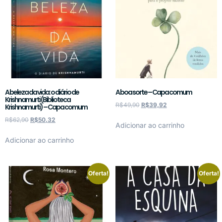
A beleza da vida: o diário de
A boa sorte – Capa comum
Krishnamurti (Biblioteca
R$
49,90
R$
39,92
Krishnamurti) – Capa comum
R$
62,90
R$
50,32
Adicionar ao carrinho
Adicionar ao carrinho
Oferta!
Oferta!