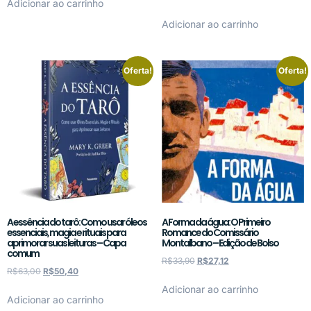
Adicionar ao carrinho
Adicionar ao carrinho
Oferta!
Oferta!
A essência do tarô: Como usar óleos
A Forma da água: O Primeiro
essenciais, magia e rituais para
Romance do Comissário
aprimorar suas leituras – Capa
Montalbano – Edição de Bolso
comum
R$
33,90
R$
27,12
R$
63,00
R$
50,40
Adicionar ao carrinho
Adicionar ao carrinho