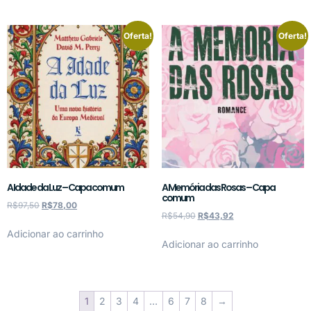
Oferta!
Oferta!
A Idade da Luz – Capa comum
A Memória das Rosas – Capa
comum
R$
97,50
R$
78,00
R$
54,90
R$
43,92
Adicionar ao carrinho
Adicionar ao carrinho
1
2
3
4
…
6
7
8
→