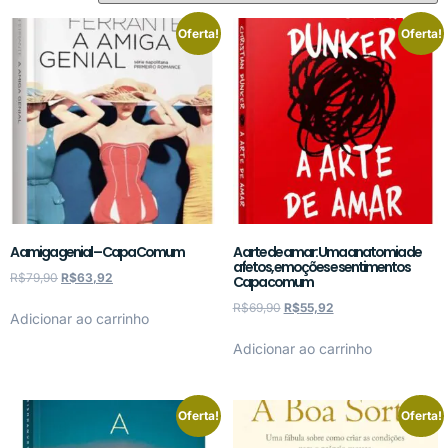
Oferta!
Oferta!
A amiga genial – Capa Comum
A arte de amar: Uma anatomia de
afetos, emoções e sentimentos
R$
79,90
R$
63,92
Capa comum
R$
69,90
R$
55,92
Adicionar ao carrinho
Adicionar ao carrinho
Oferta!
Oferta!