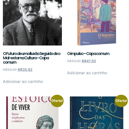
O Futuro de uma Ilusão Seguido de o
O impulso – Capa comum
Mal-estar na Cultura – Capa
R$
59,90
R$
47,92
comum
R$
54,90
R$
35,92
Adicionar ao carrinho
Adicionar ao carrinho
Oferta!
Oferta!