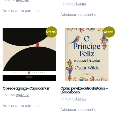
R$
39,90
R$
31,92
Adicionar ao carrinho
Adicionar ao carrinho
Oferta!
Oferta!
O peso e a graça – Capa comum
O príncipe feliz e outras histórias –
Livro de bolso
R$
59,90
R$
47,92
R$
69,90
R$
55,92
Adicionar ao carrinho
Adicionar ao carrinho