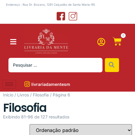
Endereço : Rua Dr. Bozano, 1281 Calçadão de Santa Maria-RS
0
livrariadamentesm
Início
/
Livros
/
Filosofia
/ Página 6
Filosofia
Exibindo 81–96 de 127 resultados