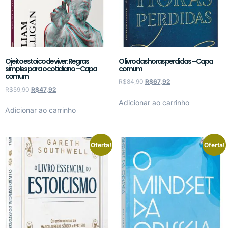
O jeito estoico de viver: Regras
O livro das horas perdidas – Capa
simples para o cotidiano – Capa
comum
comum
R$
84,90
R$
67,92
R$
59,90
R$
47,92
Adicionar ao carrinho
Adicionar ao carrinho
Oferta!
Oferta!