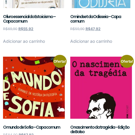
O livro essencial do Estoicismo –
O mindset da Odisseia – Capa
Capa comum
comum
R$
69,90
R$
55,92
R$
59,90
R$
47,92
Adicionar ao carrinho
Adicionar ao carrinho
Oferta!
Oferta!
O mundo de Sofia – Capa comum
O nascimento da tragédia – Edição
de Bolso
R$
84,90
R$
67,92