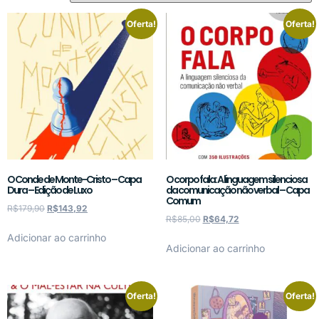
Oferta!
Oferta!
O Conde de Monte-Cristo – Capa
O corpo fala: A linguagem silenciosa
Dura – Edição de Luxo
da comunicação não verbal – Capa
Comum
R$
179,90
R$
143,92
R$
85,00
R$
64,72
Adicionar ao carrinho
Adicionar ao carrinho
Oferta!
Oferta!