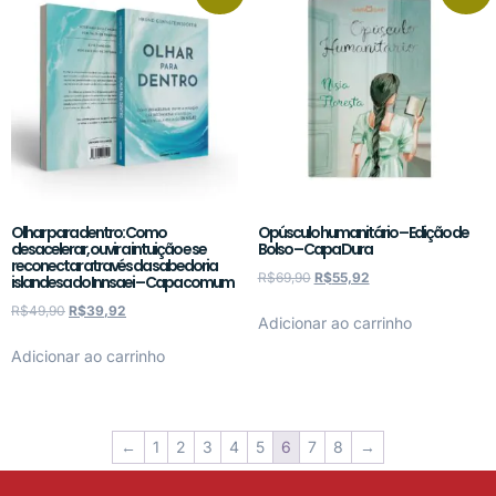
Olhar para dentro: Como
Opúsculo humanitário – Edição de
desacelerar, ouvir a intuição e se
Bolso – Capa Dura
reconectar através da sabedoria
R$
69,90
R$
55,92
islandesa do Innsaei – Capa comum
R$
49,90
R$
39,92
Adicionar ao carrinho
Adicionar ao carrinho
←
1
2
3
4
5
6
7
8
→