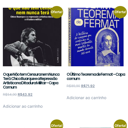
Oferta!
Oferta!
O que Não tem Censura nem Nunca
O Último Teorema de Fermat – Capa
Terá: Chico Buarque e a Repressão
comum
Artística na Ditadura Militar – Capa
R$
89,90
R$
71,92
Comum
R$
54,90
R$
43,92
Adicionar ao carrinho
Adicionar ao carrinho
Oferta!
Oferta!