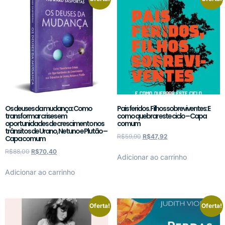
Os deuses da mudança: Como
Pais feridos. Filhos sobreviventes: E
transformar crises em
como quebrar este ciclo – Capa
oportunidades de crescimento nos
comum
trânsitos de Urano, Netuno e Plutão –
R$
59,90
R$
47,92
Capa comum
R$
88,00
R$
70,40
Adicionar ao carrinho
Adicionar ao carrinho
Oferta!
Oferta!