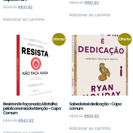
R$
64,90
R$
51,92
R$
39,90
R$
31,92
Adicionar ao carrinho
Adicionar ao carrinho
Oferta!
Oferta!
Resista não faça nada: A Batalha
Sabedoria é dedicação – Capa
pela Economia da Atenção – Capa
comum
Comum
R$
69,90
R$
55,92
R$
54,90
R$
43,92
Adicionar ao carrinho
Adicionar ao carrinho