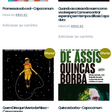
Promessas sob o sol – Capa comum
Quando as coisas não saem como
você espera: Como encontrar
R$
64,90
R$
51,92
esperança em tempos difíceis Capa
dura
Adicionar ao carrinho
R$
69,90
R$
55,92
Adicionar ao carrinho
Oferta!
Oferta!
Quem Diria que Viver ia dar Nisso –
Quincas borba – Capa comum
Capa comum