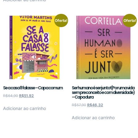
Oferta!
Oferta!
Se a casa 8 falasse – Capa comum
Ser humano é ser junto! (Por uma vida
sem preconceito e com diversidade)
R$
64,90
R$
51,92
– Capa dura
R$
57,90
R$
46,32
Adicionar ao carrinho
Adicionar ao carrinho