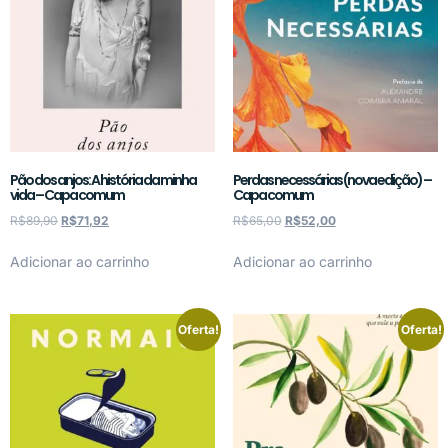
Pão dos anjos: A história da minha
Perdas necessárias (nova edição) –
vida – Capa comum
Capa comum
R$
89,90
R$
71,92
R$
65,00
R$
52,00
Adicionar ao carrinho
Adicionar ao carrinho
Oferta!
Oferta!