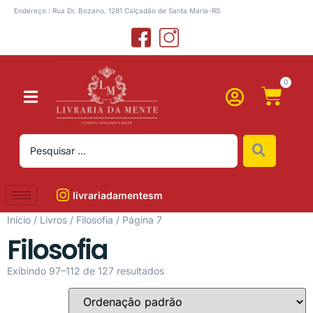
Endereço : Rua Dr. Bozano, 1281 Calçadão de Santa Maria-RS
0
livrariadamentesm
Início
/
Livros
/
Filosofia
/ Página 7
Filosofia
Exibindo 97–112 de 127 resultados