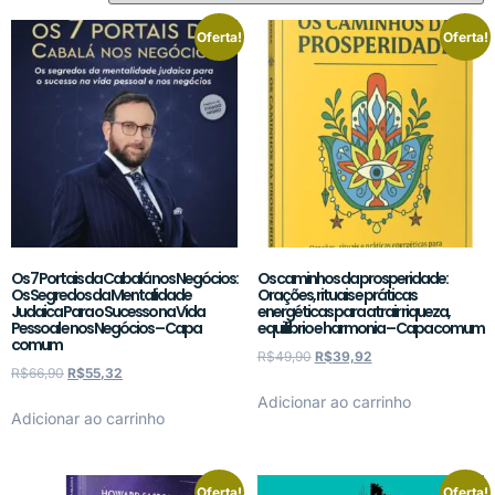
Oferta!
Oferta!
Os 7 Portais da Cabalá nos Negócios:
Os caminhos da prosperidade:
Os Segredos da Mentalidade
Orações, rituais e práticas
Judaica Para o Sucesso na Vida
energéticas para atrair riqueza,
Pessoal e nos Negócios – Capa
equilíbrio e harmonia – Capa comum
comum
R$
49,90
R$
39,92
R$
66,90
R$
55,32
Adicionar ao carrinho
Adicionar ao carrinho
Oferta!
Oferta!