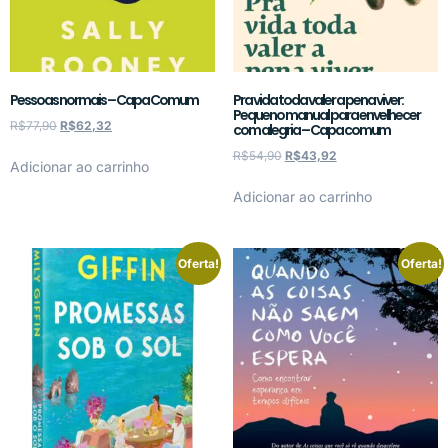
Pessoas normais – Capa Comum
Pra vida toda valer a pena viver:
Pequeno manual para envelhecer
R$
77,90
R$
62,32
com alegria – Capa comum
R$
54,90
R$
43,92
Adicionar ao carrinho
Adicionar ao carrinho
Oferta!
Oferta!