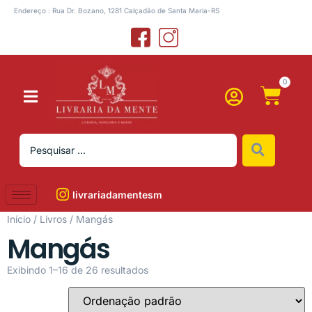
Endereço : Rua Dr. Bozano, 1281 Calçadão de Santa Maria-RS
0
livrariadamentesm
Início
/
Livros
/ Mangás
Mangás
Exibindo 1–16 de 26 resultados