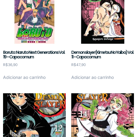
Boruto: Naruto Next Generations Vol.
Demon slayer (Kimetsu No Yaiba) Vol.
19 – Capa comum
11 – Capa comum
R$
36,90
R$
47,90
Adicionar ao carrinho
Adicionar ao carrinho