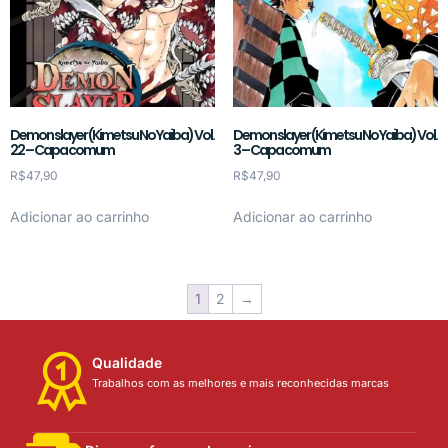
Demon slayer (Kimetsu No Yaiba) Vol.
Demon slayer (Kimetsu No Yaiba) Vol.
22 – Capa comum
3 – Capa comum
R$
47,90
R$
47,90
Adicionar ao carrinho
Adicionar ao carrinho
1
2
→
Qualidade
Trabalhos com as melhores e mais reconhecidas marcas