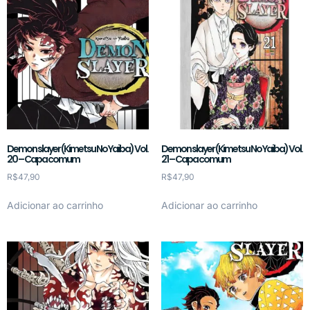
Demon slayer (Kimetsu No Yaiba) Vol.
Demon slayer (Kimetsu No Yaiba) Vol.
20 – Capa comum
21 – Capa comum
R$
47,90
R$
47,90
Adicionar ao carrinho
Adicionar ao carrinho