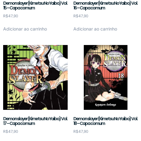
Demon slayer (Kimetsu No Yaiba) Vol.
Demon slayer (Kimetsu No Yaiba) Vol.
15 – Capa comum
16 – Capa comum
R$
47,90
R$
47,90
Adicionar ao carrinho
Adicionar ao carrinho
Demon slayer (Kimetsu No Yaiba) Vol.
Demon slayer (Kimetsu No Yaiba) Vol.
17 – Capa comum
18 – Capa comum
R$
47,90
R$
47,90