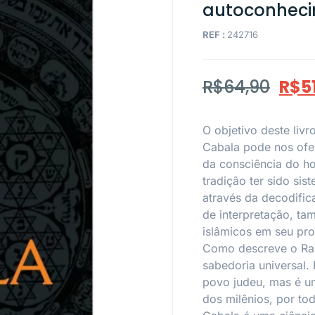
autoconheci
REF :
242716
R$
64,90
R$
5
O objetivo deste livr
Cabala pode nos ofe
da consciência do 
tradição ter sido si
através da decodific
de interpretação, ta
islâmicos em seu pro
Como descreve o Rab
sabedoria universal.
povo judeu, mas é um
dos milênios, por t