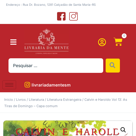
Endereço : Rua Dr. Bozano, 1281 Calçadão de Santa Maria-RS
0
livrariadamentesm
Início
/
Livros
/
Literatura
/
Literatura Estrangeira
/ Calvin e Haroldo Vol 13: As
Tiras de Domingo – Capa comum