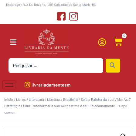
Endereço : Rua Dr. Bozano, 1281 Calçadão de Santa Maria-RS
0
livrariadamentesm
Início
/
Livros
/
Literatura
/
Literatura Brasileira
/ Seja a Rainha da sua Vida: As 7
Estratégias Para Transformar a sua Autoestima e seu Relacionamento – Capa
comum