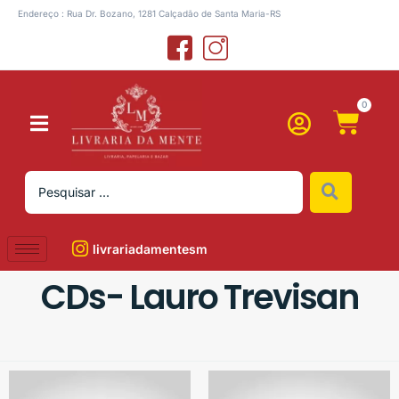
Endereço : Rua Dr. Bozano, 1281 Calçadão de Santa Maria-RS
0
livrariadamentesm
CDs- Lauro Trevisan